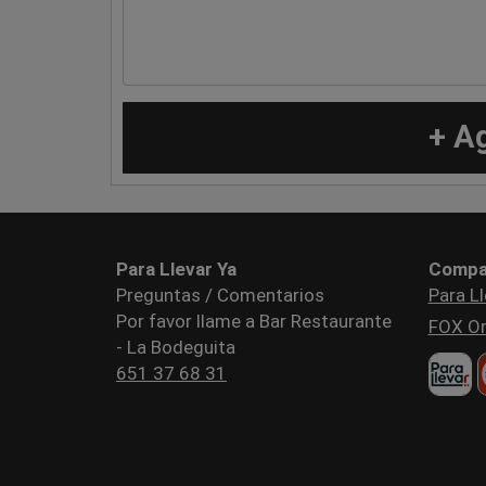
+ A
Para Llevar Ya
Compa
Preguntas / Comentarios
Para Ll
Por favor llame a Bar Restaurante
FOX Or
- La Bodeguita
651 37 68 31