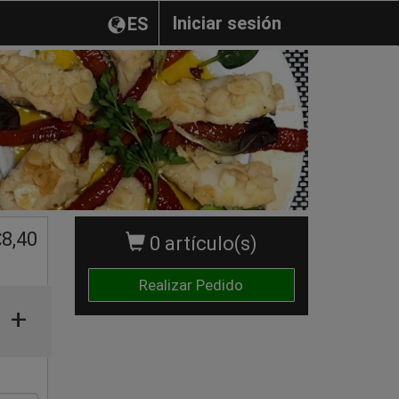
Iniciar sesión
ES
€
8,40
0 artículo(s)
Realizar Pedido
+