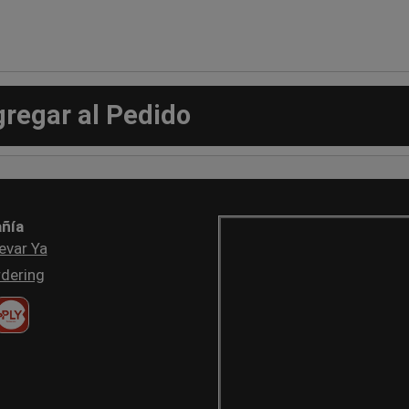
gregar al Pedido
ñía
evar Ya
dering